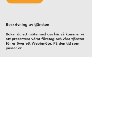
Beskrivning av tjänsten
Bokar du ett möte med oss här så kommer vi
att presentera vårat företag och våra tjänster
för er över ett Webbmöte. På den tid som
passar er.
Kontaktuppgifter
+46 708 506 304
Pontus.bredal-hansen@hardcallsales.se
Mayflower Mansions, Sliema, malta
©2025 by Hard Call Sales Group