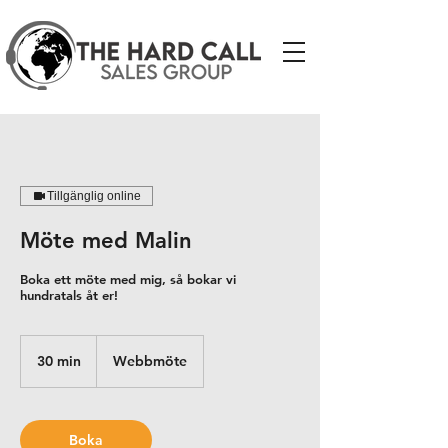
Tillgänglig online
Möte med Malin
Boka ett möte med mig, så bokar vi
hundratals åt er!
30 min
3
Webbmöte
0
m
i
n
Boka